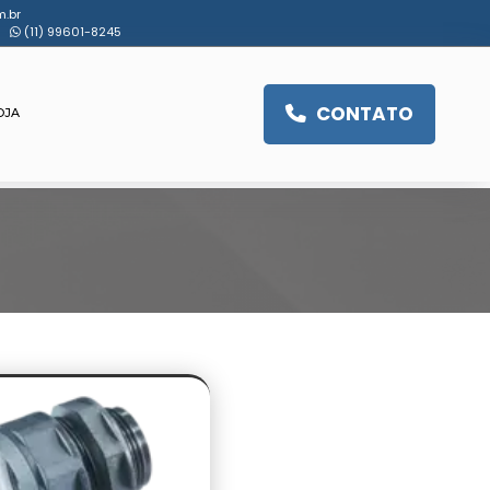
.br
(11) 99601-8245
CONTATO
OJA