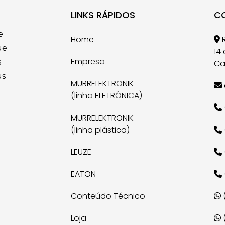
LINKS RÁPIDOS
C
e
Home
R
ue
14
Empresa
s
Ca
us
MURRELEKTRONIK
(linha ELETRÔNICA)
MURRELEKTRONIK
(linha plástica)
LEUZE
EATON
Conteúdo Técnico
(
Loja
(