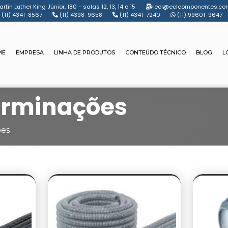
rtin Luther King Júnior, 180 - salas 12, 13, 14 e 15
ecl@eclcomponentes.com
(11) 4341-8567
(11) 4398-9658
(11) 4341-7240
(11) 99601-9647
ME
EMPRESA
LINHA DE PRODUTOS
CONTEÚDO TÉCNICO
BLOG
L
erminações
ões