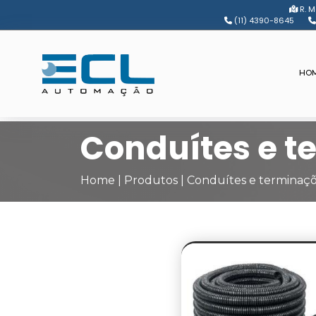
R. Ma
(11) 4390-8645
HO
Conduítes e t
Home
|
Produtos
|
Conduítes e terminaç