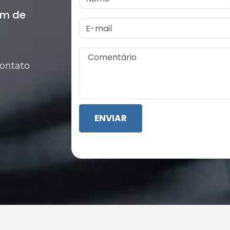
um de
contato
ENVIAR