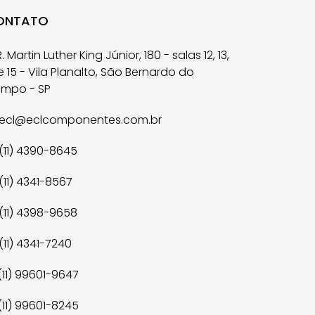
ONTATO
. Martin Luther King Júnior, 180 - salas 12, 13,
 e 15 - Vila Planalto, São Bernardo do
mpo - SP
ecl@eclcomponentes.com.br
(11) 4390-8645
(11) 4341-8567
(11) 4398-9658
(11) 4341-7240
11) 99601-9647
11) 99601-8245